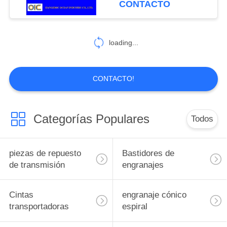
CONTACTO
CL04A2x3, CL04A3x4,
124
CL04A4x5
El descenso forjó la
loading...
cadena de Rivetless
CONTACTO!
Categorías Populares
Todos
155
recambios del
piezas de repuesto
Bastidores de
automóvil
de transmisión
engranajes
Cintas
engranaje cónico
transportadoras
espiral