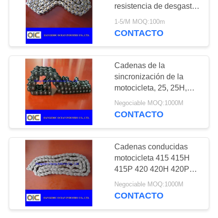
MAPA
resistencia de desgaste
con el cobre plateado,
DEL
1-5/M MOQ:100m
tiempo de la larga vida
CONTACTO
131
SITIO
Piezas del
PRIVACY
Cadenas de la
transportador
sincronización de la
POLICY
motocicleta, 25, 25H,
25SH
Negociable MOQ:1000M
CONTACTO
140
Cadenas conducidas
Engranajes y
motocicleta 415 415H
415P 420 420H 420P
piñones
428 428H 428P 520
Negociable MOQ:1000M
520H 520P 530 530H
CONTACTO
530P 630