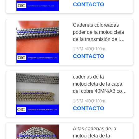
cuatro 420 428 428H
CONTACTO
520 530 630
CONTROL
DE
Cadenas coloreadas
175
CALIDAD
poder de la motocicleta
Cintas
de la transmisión de la
confiabilidad con anti -
transportadoras
1-5/M MOQ:100m
ÉNTRENOS
cansancio
CONTACTO
EN
CONTACTO
cadenas de la
CON
motocicleta de la capa
del cobre 40MN/A3 con
131
funcionamiento
PIDA
1-5/M MOQ:100m
engranaje cónico
extremadamente
CONTACTO
UNA
durable
espiral
CITA
Altas cadenas de la
motocicleta de la