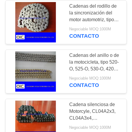
Cadenas del rodillo de
la sincronización del
131
motor automotriz, tipo
Rueda y piñón de
06BT-1 06BT-2 06BN-1
Negociable MOQ:1000M
06BT-1 06BT-2 06BN-1
CONTACTO
corona
06BH-1 06BH-2 06BH
05E-1 05H-1
Cadenas del anillo o de
la motocicleta, tipo 520-
O, 525-O, 530-O, 420H-
O, 428H-O, 520H-O,
130
Negociable MOQ:1000M
525H-O, 530H-O
CONTACTO
Cadenas de la
transmisión de
Cadena silenciosa de
Motorcyle, CL04A2x3,
poder
CL04A3x4,
CL04A4x5CL04A2x3,
Negociable MOQ:1000M
CL04A3x4, CL04A4x5,