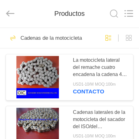
Ocean
Industry
Co.,Ltd.
Productos
All
Rights
Reserved.
Developed
by
HOGAR
183
ECER
Cadenas de la motocicleta
piezas de repuesto
PRODUCTOS
de transmisión
La motocicleta lateral
del remache cuatro
SOBRE
encadena la cadena 420
NOSOTROS
del rodillo de la
USD1-10/M MOQ:100m
motocicleta 428 428H
CONTACTO
520 530 630
184
VIAJE
Bastidores de
DE
Cadenas laterales de la
motocicleta del sacador
LA
engranajes
del ISO/del
FÁBRICA
estruendo/del ANSI
USD1-10/M MOQ:100m