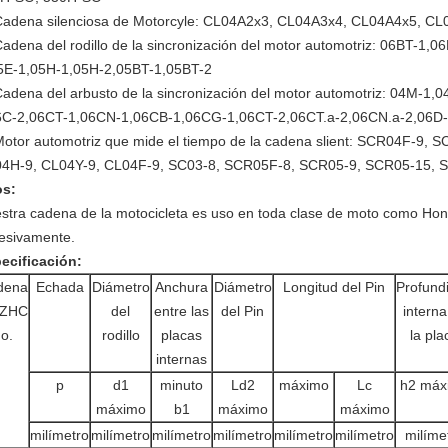
Cadena silenciosa de Motorcyle: CL04A2x3, CL04A3x4, CL04A4x5, C
adena del rodillo de la sincronización del motor automotriz: 06BT-1
5E-1,05H-1,05H-2,05BT-1,05BT-2
adena del arbusto de la sincronización del motor automotriz: 04M-1
C-2,06CT-1,06CN-1,06CB-1,06CG-1,06CT-2,06CT.a-2,06CN.a-2,06D
otor automotriz que mide el tiempo de la cadena slient: SCR04F-9
4H-9, CL04Y-9, CL04F-9, SC03-8, SCR05F-8, SCR05-9, SCR05-15, 
s:
stra cadena de la motocicleta es uso en toda clase de moto como Hon
esivamente.
ecificación:
dena
Echada
Diámetro
Anchura
Diámetro
Longitud del Pin
Profund
 ZHC
del
entre las
del Pin
interna
o.
rodillo
placas
la pla
internas
p
d1
minuto
Ld2
máximo
Lc
h2 máx
máximo
b1
máximo
máximo
milímetro
milímetro
milímetro
milímetro
milímetro
milímetro
milíme