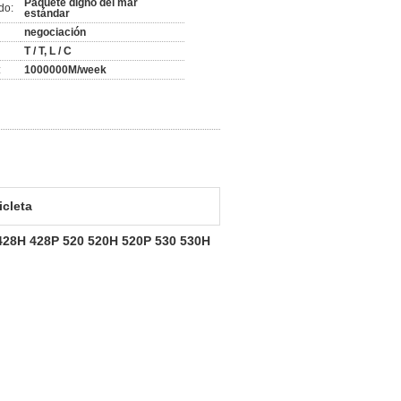
Paquete digno del mar
do:
estándar
negociación
T / T, L / C
:
1000000M/week
cleta
428H 428P 520 520H 520P 530 530H