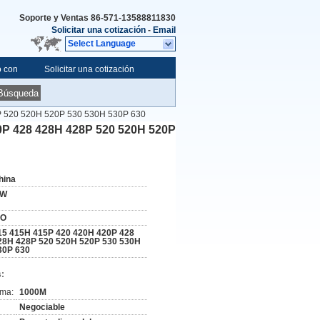
Soporte y Ventas
86-571-13588811830
Solicitar una cotización
-
Email
Select Language
o con
Solicitar una cotización
Búsqueda
P 520 520H 520P 530 530H 530P 630
0P 428 428H 428P 520 520H 520P
hina
W
SO
15 415H 415P 420 420H 420P 428
28H 428P 520 520H 520P 530 530H
30P 630
:
ima:
1000M
Negociable