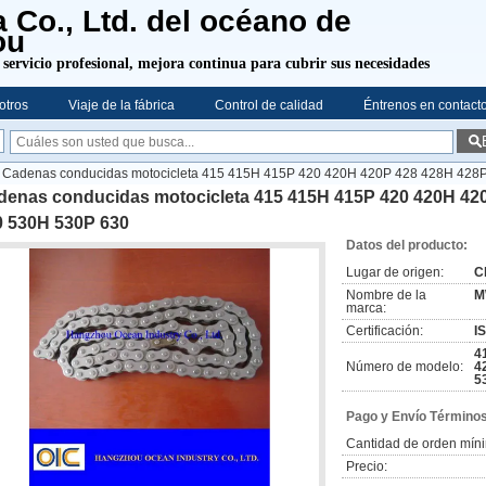
a Co., Ltd. del océano de
ou
 servicio profesional,
mejora continua para cubrir sus necesidades
otros
Viaje de la fábrica
Control de calidad
Éntrenos en contact
Cadenas conducidas motocicleta 415 415H 415P 420 420H 420P 428 428H 428
denas conducidas motocicleta 415 415H 415P 420 420H 42
0 530H 530P 630
Datos del producto:
Lugar de origen:
C
Nombre de la
M
marca:
Certificación:
I
4
Número de modelo:
4
5
Pago y Envío Términos
Cantidad de orden mín
Precio: