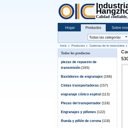
Industri
Hangzh
Calidad confiable,
Hogar
Productos
Sobre nos
Inicio
Productos
Cadenas de la motocicleta
Ca
Todos los productos
53
piezas de repuesto de
transmisión
(165)
Bastidores de engranajes
(166)
Cintas transportadoras
(157)
engranaje cónico espiral
(113)
Piezas del transportador
(118)
Engranajes y piñones
(122)
Rueda y piñón de corona
(118)