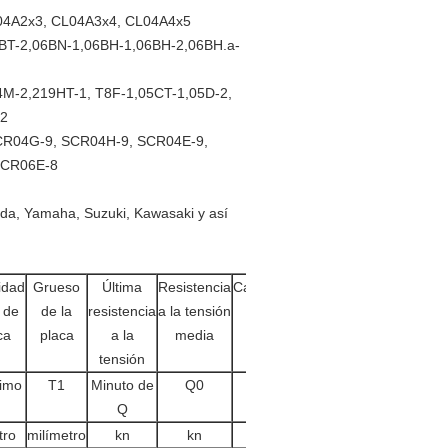
L04A2x3, CL04A3x4, CL04A4x5
,06BT-2,06BN-1,06BH-1,06BH-2,06BH.a-
,04M-2,219HT-1, T8F-1,05CT-1,05D-2,
-2
, SCR04G-9, SCR04H-9, SCR04E-9,
SCR06E-8
da, Yamaha, Suzuki, Kawasaki y así
idad
Grueso
Última
Resistencia
Cansancio
 de
de la
resistencia
a la tensión
ca
placa
a la
media
tensión
imo
T1
Minuto de
Q0
amx
Q
tro
milímetro
kn
kn
kgf