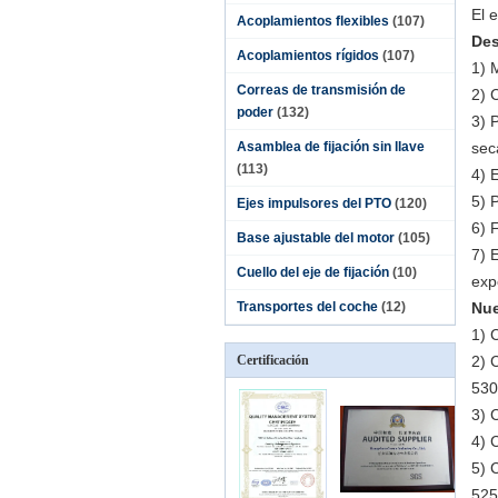
El 
Acoplamientos flexibles
(107)
Des
Acoplamientos rígidos
(107)
1)
M
Correas de transmisión de
2)
C
poder
(132)
3)
P
Asamblea de fijación sin llave
sec
(113)
4)
5)
P
Ejes impulsores del PTO
(120)
6)
Base ajustable del motor
(105)
7)
E
Cuello del eje de fijación
(10)
exp
Transportes del coche
(12)
Nue
1)
C
Certificación
2)
C
530
3)
C
4)
C
5)
C
525