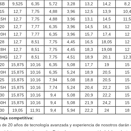
6B
9,525
6,35
5,72
3,28
13,2
14,2
8,2
15
12,7
7,75
4,88
3,96
12,5
13,9
10,
15H
12,7
7,75
4,88
3,96
13,1
14,5
11,5
20
12,7
7,77
6,35
3,96
14,5
16,1
12
20H
12,7
7,77
6,35
3,96
15,7
17,4
12
28
12,7
8,51
7,75
4,45
16,5
18,05
12
28H
12,7
8,51
7,75
4,45
18,3
19,08
12
8HG
12,7
8,51
7,75
4,51
18,9
20,1
12,
20
15,875
10,16
6,35
5,08
17,7
19
15
20H
15,875
10,16
6,35
5,24
18,9
20,5
15
25
15,875
10,16
7,94
5,08
18,8
20,5
15
25H
15,875
10,16
7,74
5,24
20,4
22,2
15
30
15,875
10,16
9,4
5,08
20,9
22,2
15
30H
15,875
10,16
9,4
5,08
21,9
24,2
15
30
19,05
11,91
9,4
5,94
22,2
24
18
taja competitiva:
 de 20 años de tecnología avanzada y experiencia de nosotros darán e