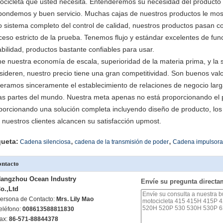
ocicleta que usted necesita. Entenderemos su necesidad del producto
pondemos y buen servicio. Muchas cajas de nuestros productos le most
o sistema completo del control de calidad, nuestros productos pasan co
ceso estricto de la prueba. Tenemos flujo y estándar excelentes de fu
abilidad, productos bastante confiables para usar.
e nuestra economía de escala, superioridad de la materia prima, y la s
sideren, nuestro precio tiene una gran competitividad. Son buenos val
eramos sinceramente el establecimiento de relaciones de negocio larga
as partes del mundo. Nuestra meta apenas no está proporcionando el 
porcionando una solución completa incluyendo diseño de producto, los úti
 nuestros clientes alcancen su satisfacción upmost.
,
,
queta:
Cadena silenciosa
cadena de la transmisión de poder
Cadena impulsora 
ntacto
angzhou Ocean Industry
Envíe su pregunta directa
o.,Ltd
ersona de Contacto:
Mrs. Lily Mao
eléfono:
008613588811830
ax:
86-571-88844378