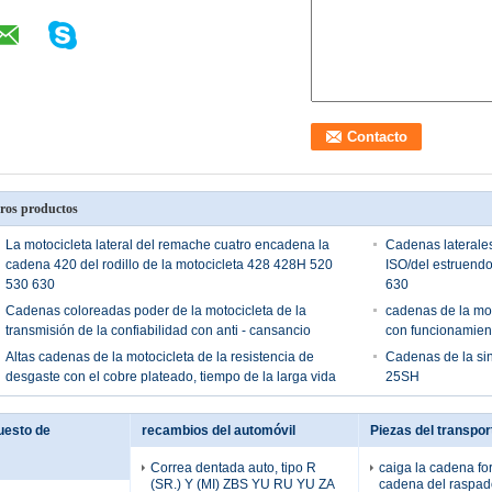
ros productos
La motocicleta lateral del remache cuatro encadena la
Cadenas laterales
cadena 420 del rodillo de la motocicleta 428 428H 520
ISO/del estruend
530 630
630
Cadenas coloreadas poder de la motocicleta de la
cadenas de la mo
transmisión de la confiabilidad con anti - cansancio
con funcionamien
Altas cadenas de la motocicleta de la resistencia de
Cadenas de la sin
desgaste con el cobre plateado, tiempo de la larga vida
25SH
uesto de
recambios del automóvil
Piezas del transpor
Correa dentada auto, tipo R
caiga la cadena for
(SR.) Y (MI) ZBS YU RU YU ZA
cadena del raspad