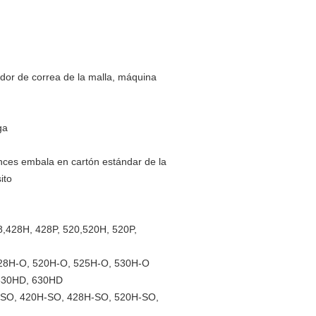
ador de correa de la malla, máquina
ga
tonces embala en cartón estándar de la
ito
8,428H, 428P, 520,520H, 520P,
, 428H-O, 520H-O, 525H-O, 530H-O
 530HD, 630HD
30-SO, 420H-SO, 428H-SO, 520H-SO,