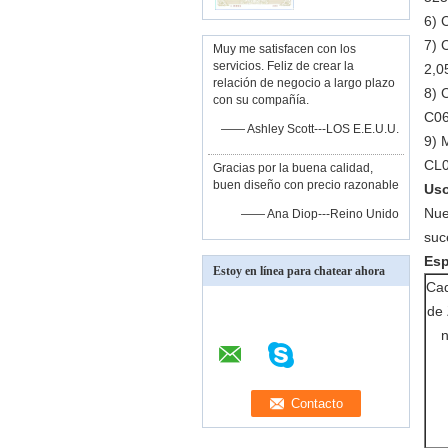
6)
7)
C
Muy me satisfacen con los
servicios. Feliz de crear la
2,0
relación de negocio a largo plazo
8)
C
con su compañía.
C06
—— Ashley Scott---LOS E.E.U.U.
9)
M
CL0
Gracias por la buena calidad,
buen diseño con precio razonable
Uso
Nue
—— Ana Diop---Reino Unido
suc
Esp
Estoy en línea para chatear ahora
Ca
de
n