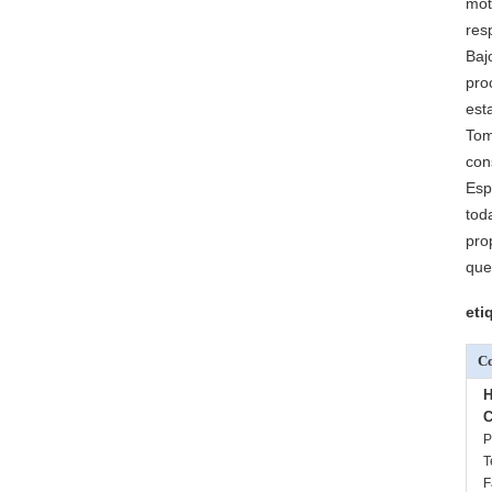
mot
res
Baj
pro
est
Tom
con
Esp
tod
pro
que
eti
Co
H
C
P
T
F