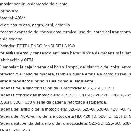
embalar según la demanda de cliente.
cripción:
aterial: 40Mn
olor: naturaleza, negro, azul, amarillo
roceso avanzado del tratamiento térmico, uso del horno del transport
a de cadena
Estándar: ESTRUENDO /ANSI DE LA ISO
re estiramiento y cansancio anti para hacer la vida de cadena más lar
Fabricación y OEM
l embalar: la caja interna del bolso 1pc/pp, del blanco o del color, en
ortación o el caso de madera, también puede embalaje como su requis
stros productos principales como el siguiente:
adenas de la sincronización de la motocicleta: 25, 25H, 25SH
adenas conducidas motocicleta: 415,415H, 415P, 420,420H, 420P, 42
,530H, 530P, 630 y serie de cadena reforzada estupenda.
adena del anillo o de la motocicleta: 520-O, 525-O, 530-O, 420H-O
adena del No-O-anillo de la motocicleta HD: 428HD, 520HD, 525HD,
adena estupenda del anillo o de la motocicleta: 520-SO, 525-SO, 5
H-SO, 530H-SO