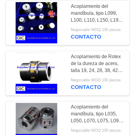
Acoplamiento del
mandíbula, tipo L099,
131
L100, L110, L150, L190,
Rueda y piñón de
L225
Negociable MOQ:100 piezas
CONTACTO
corona
Acoplamiento de Rotex
de la dureza de acero,
talla 19, 24, 28, 38, 42,
48, 55, 65, 75, 90
130
Negociable MOQ:100 piezas
milímetros
CONTACTO
Cadenas de la
transmisión de
Acoplamiento del
mandíbula, tipo L035,
poder
L050, L070, L075, L090,
L095
Negociable MOQ:100 piezas