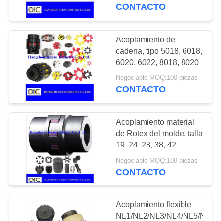
CONTACTO
CONTROL
DE
Acoplamiento de
175
CALIDAD
cadena, tipo 5018, 6018,
Cintas
6020, 6022, 8018, 8020
transportadoras
Negociable MOQ:100 piezas
ÉNTRENOS
CONTACTO
EN
CONTACTO
Acoplamiento material
CON
de Rotex del molde, talla
19, 24, 28, 38, 42
131
milímetros
PIDA
Negociable MOQ:100 piezas
engranaje cónico
CONTACTO
UNA
espiral
CITA
Acoplamiento flexible
NL1/NL2/NL3/NL4/NL5/NL6/