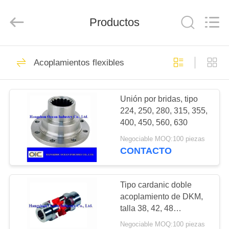
Industry
Co.,Ltd.
All
Productos
Rights
Reserved.
Developed
by
ECER
HOGAR
183
Acoplamientos flexibles
piezas de repuesto
PRODUCTOS
de transmisión
Unión por bridas, tipo
224, 250, 280, 315, 355,
SOBRE
400, 450, 560, 630
NOSOTROS
Negociable MOQ:100 piezas
CONTACTO
184
VIAJE
Bastidores de
DE
Tipo cardanic doble
acoplamiento de DKM,
LA
engranajes
talla 38, 42, 48
FÁBRICA
milímetros
Negociable MOQ:100 piezas