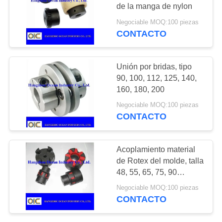
MAPA
de la manga de nylon
DEL
Negociable MOQ:100 piezas
CONTACTO
131
SITIO
Piezas del
PRIVACY
Unión por bridas, tipo
transportador
90, 100, 112, 125, 140,
POLICY
160, 180, 200
Negociable MOQ:100 piezas
CONTACTO
140
Acoplamiento material
Engranajes y
de Rotex del molde, talla
48, 55, 65, 75, 90
piñones
milímetros
Negociable MOQ:100 piezas
CONTACTO