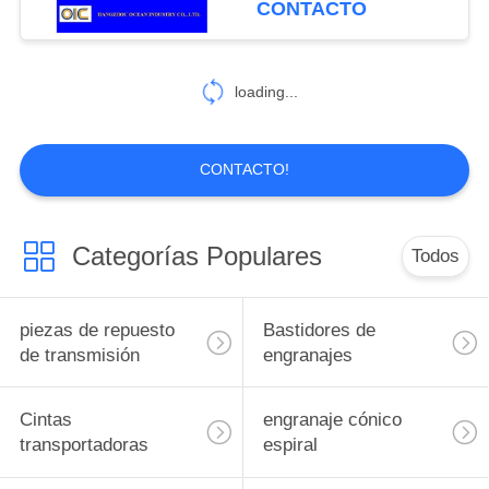
CONTACTO
124
El descenso forjó la
loading...
cadena de Rivetless
CONTACTO!
Categorías Populares
Todos
155
recambios del
piezas de repuesto
Bastidores de
automóvil
de transmisión
engranajes
Cintas
engranaje cónico
transportadoras
espiral