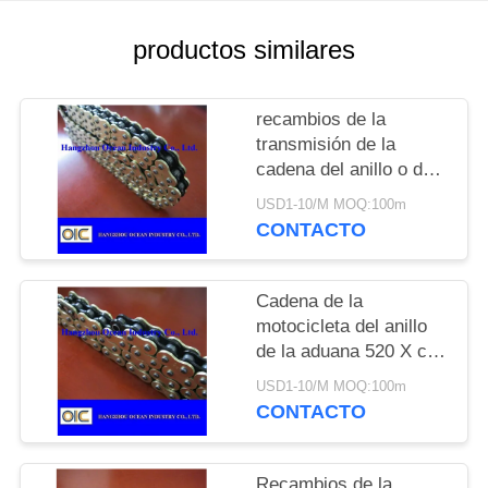
MAPA
DEL
productos similares
SITIO
recambios de la
transmisión de la
PRIVACY
cadena del anillo o de
POLICY
la motocicleta 520-
USD1-10/M MOQ:100m
120L en negro y
CONTACTO
Gloden
Cadena de la
motocicleta del anillo
de la aduana 520 X con
el amarillo Outerside
USD1-10/M MOQ:100m
del interior del negro
CONTACTO
Recambios de la