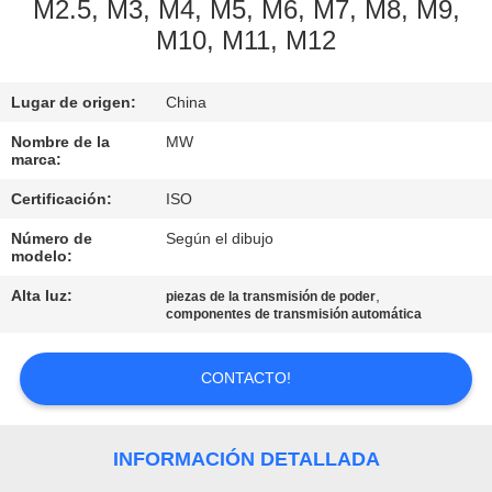
M2.5, M3, M4, M5, M6, M7, M8, M9,
M10, M11, M12
CONTROL
DE
Lugar de origen:
China
CALIDAD
Nombre de la
MW
marca:
ÉNTRENOS
Certificación:
ISO
EN
Número de
Según el dibujo
CONTACTO
modelo:
CON
Alta luz:
,
piezas de la transmisión de poder
componentes de transmisión automática
PIDA
CONTACTO!
UNA
CITA
INFORMACIÓN DETALLADA