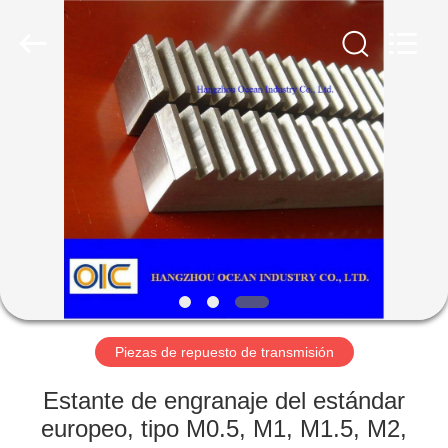
Hangzhou
Ocean
Industry
Co.,Ltd.
All
Rights
Reserved.
Developed
HOGAR
by
ECER
PRODUCTOS
SOBRE
NOSOTROS
VIAJE
DE
Piezas de repuesto de transmisión
LA
Estante de engranaje del estándar
FÁBRICA
europeo, tipo M0.5, M1, M1.5, M2,