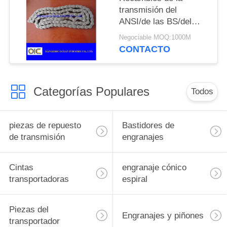
transmisión del
ANSI/de las BS/del
estruendo que miden el
Negociable MOQ:1000M
tiempo de la cadena
CONTACTO
para el motor de la
motocicleta
Categorías Populares
Todos
piezas de repuesto
Bastidores de
de transmisión
engranajes
Cintas
engranaje cónico
transportadoras
espiral
Piezas del
Engranajes y piñones
transportador