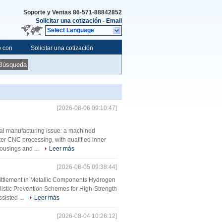
Soporte y Ventas
86-571-88842852
Solicitar una cotización
-
Email
Select Language
o con
Solicitar una cotización
Búsqueda
[2026-08-06 09:10:47]
l manufacturing issue: a machined
ter CNC processing, with qualified inner
housings and ...
Leer más
[2026-08-05 09:38:44]
brittlement in Metallic Components Hydrogen
istic Prevention Schemes for High-Strength
sisted ...
Leer más
[2026-08-04 10:26:12]