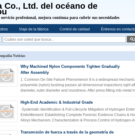
a Co., Ltd. del océano de
ou
 servicio profesional,
mejora continua para cubrir sus necesidades
otros
Viaje de la fábrica
Control de calidad
Éntrenos en contact
mpañía Noticias
Why Machined Nylon Components Tighten Gradually
After Assembly
1. Common On-Site Failure Phenomenon It is a widespread mechanica
polyamide (nylon) bushing passes all dimensional inspections right af
diameter, outer diameter and roundness. After press-fitting into metal 
High-End Academic & Industrial Grade
·Systematic Identification & Full-Lifecycle Mitigation of Hydrogen Em
Embrittlement: Establishing Complete Forensic Evidence Chains & Hol
Alloys Mechanism, Characterization & Process Control of Hydrogen-As
Transmisión de fuerza a través de la geometría de