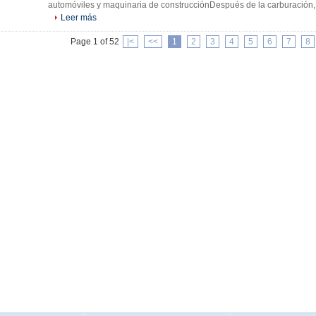
automóviles y maquinaria de construcciónDespués de la carburación, e
Leer más
Page 1 of 52
|<
<<
1
2
3
4
5
6
7
8