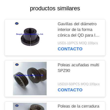
MAPA
productos similares
DEL
SITIO
Gavillas del diámetro
interior de la forma
PRIVACY
cónica del QD para la
polea de correa de V
POLICY
USD1-10/PCS MOQ:100pcs
CONTACTO
Poleas acuñadas multi
SPZ90
USD10-50/PCS MOQ:100pcs
CONTACTO
Poleas de la cerradura