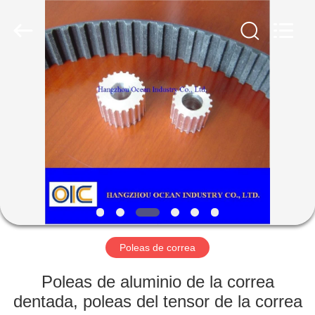
Co.,Ltd.
All
Rights
Reserved.
Developed
by
ECER
HOGAR
PRODUCTOS
SOBRE
NOSOTROS
VIAJE
DE
Poleas de correa
LA
Poleas de aluminio de la correa
FÁBRICA
dentada, poleas del tensor de la correa