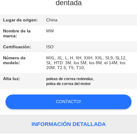
dentada
CONTROL
Lugar de origen:
China
DE
CALIDAD
Nombre de la
MW
marca:
Certificación:
ISO
ÉNTRENOS
Número de
MXL, XL, L, H, XH, XXH, XXL, SL9, SL12,
EN
modelo:
SL, HTD: 3M, los 5M, los 8M, el 14M, los
20M, T2.5, T5, T10,
CONTACTO
Alta luz:
,
poleas de correa redondas
CON
polea de correa del motor
PIDA
CONTACTO!
UNA
CITA
INFORMACIÓN DETALLADA