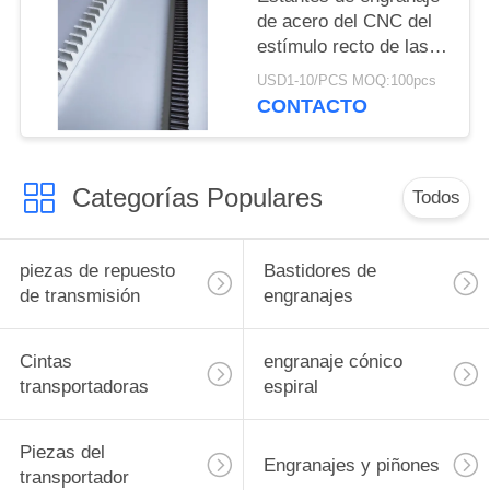
de acero del CNC del
estímulo recto de las
máquinas de grabado
USD1-10/PCS MOQ:100pcs
del laser
CONTACTO
Categorías Populares
Todos
piezas de repuesto
Bastidores de
de transmisión
engranajes
Cintas
engranaje cónico
transportadoras
espiral
Piezas del
Engranajes y piñones
transportador