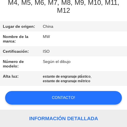
M4, M5, M6, M7, M8, M9, M10, M11,
M12
CONTROL
DE
Lugar de origen:
China
CALIDAD
Nombre de la
MW
marca:
ÉNTRENOS
Certificación:
ISO
EN
Número de
Según el dibujo
CONTACTO
modelo:
CON
Alta luz:
,
estante de engranaje plástico
estante de engranaje métrico
PIDA
CONTACTO!
UNA
CITA
INFORMACIÓN DETALLADA