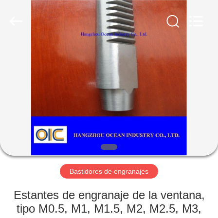
Industry
Co.,Ltd.
All
Rights
Reserved.
Developed
by
ECER
HOGAR
PRODUCTOS
SOBRE
NOSOTROS
VIAJE
DE
Bastidores de engranajes
LA
Estantes de engranaje de la ventana,
FÁBRICA
tipo M0.5, M1, M1.5, M2, M2.5, M3,