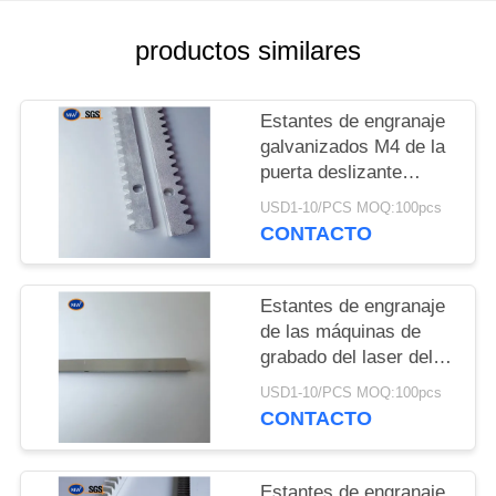
MAPA
DEL
productos similares
SITIO
Estantes de engranaje
galvanizados M4 de la
PRIVACY
puerta deslizante
POLICY
12X30
USD1-10/PCS MOQ:100pcs
CONTACTO
Estantes de engranaje
de las máquinas de
grabado del laser del
metal 19X19
USD1-10/PCS MOQ:100pcs
CONTACTO
Estantes de engranaje